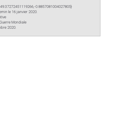
 {49.37272451119266,-0.8857081004027805}
emin
le 16 janvier 2020.
tive
Guerre Mondiale
mbre 2020.