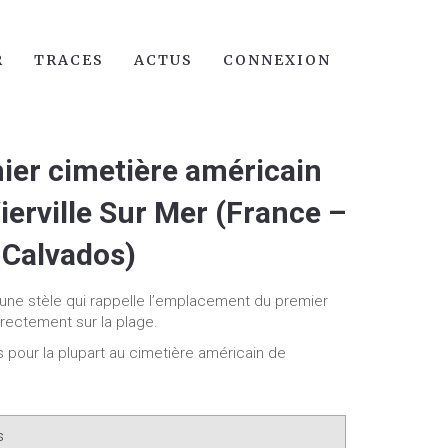
R
TRACES
ACTUS
CONNEXION
ier cimetière américain
erville Sur Mer (France –
Calvados)
r une stèle qui rappelle l’emplacement du premier
irectement sur la plage.
 pour la plupart au cimetière américain de
s