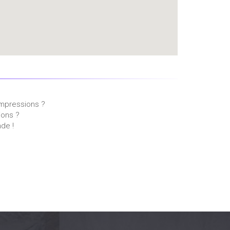
impressions ?
ions ?
de !