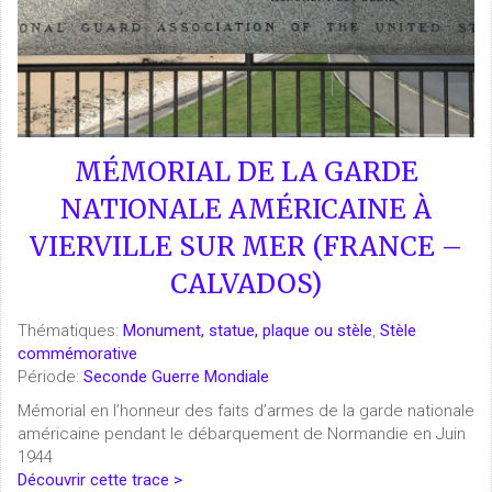
MÉMORIAL DE LA GARDE
NATIONALE AMÉRICAINE À
VIERVILLE SUR MER (FRANCE –
CALVADOS)
Thématiques:
Monument, statue, plaque ou stèle
,
Stèle
commémorative
Période:
Seconde Guerre Mondiale
Mémorial en l’honneur des faits d’armes de la garde nationale
américaine pendant le débarquement de Normandie en Juin
1944
Découvrir cette trace >