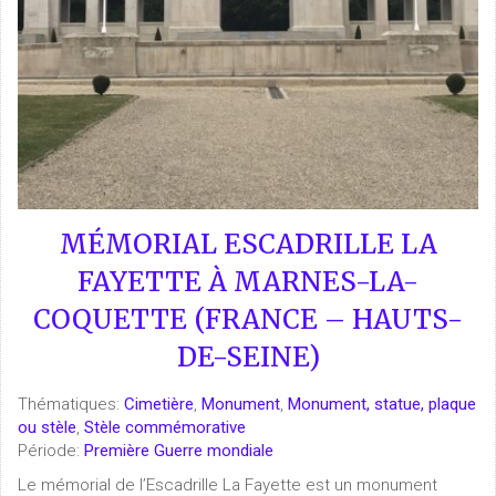
MÉMORIAL ESCADRILLE LA
FAYETTE À MARNES-LA-
COQUETTE (FRANCE – HAUTS-
DE-SEINE)
Thématiques:
Cimetière
,
Monument
,
Monument, statue, plaque
ou stèle
,
Stèle commémorative
Période:
Première Guerre mondiale
Le mémorial de l’Escadrille La Fayette est un monument