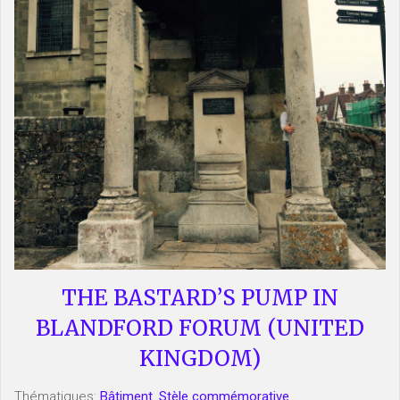
THE BASTARD’S PUMP IN
BLANDFORD FORUM (UNITED
KINGDOM)
Thématiques:
Bâtiment
,
Stèle commémorative