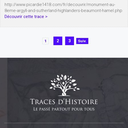
http://www.picardie1418.com/fr/decouvrir/monument-au-
8eme-argyll-and-sutherland-highlanders-beaumont-hamel.php
Découvrir cette trace >
2
3
Suiv.
1