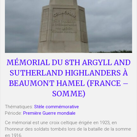
MÉMORIAL DU 8TH ARGYLL AND
SUTHERLAND HIGHLANDERS À
BEAUMONT HAMEL (FRANCE –
SOMME)
Thématiques:
Stèle commémorative
Période:
Première Guerre mondiale
Ce mémorial est une croix celtique érigée en 1923, en
l’honneur des soldats tombés lors de la bataille de la somme
en 1916.