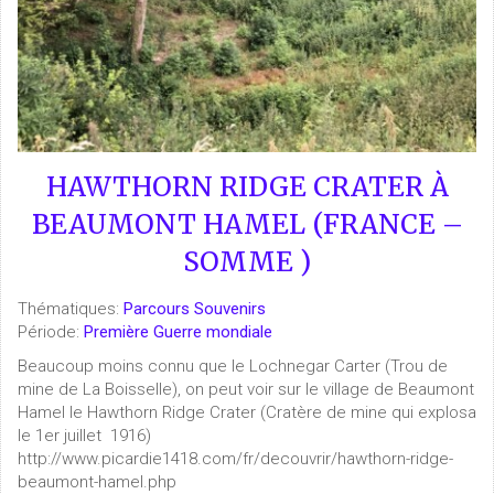
HAWTHORN RIDGE CRATER À
BEAUMONT HAMEL (FRANCE –
SOMME )
Thématiques:
Parcours Souvenirs
Période:
Première Guerre mondiale
Beaucoup moins connu que le Lochnegar Carter (Trou de
mine de La Boisselle), on peut voir sur le village de Beaumont
Hamel le Hawthorn Ridge Crater (Cratère de mine qui explosa
le 1er juillet 1916)
http://www.picardie1418.com/fr/decouvrir/hawthorn-ridge-
beaumont-hamel.php