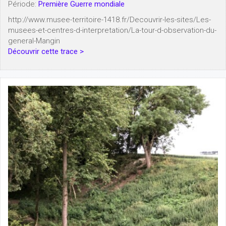
Période:
Première Guerre mondiale
http://www.musee-territoire-1418.fr/Decouvrir-les-sites/Les-
musees-et-centres-d-interpretation/La-tour-d-observation-du-
general-Mangin
Découvrir cette trace >