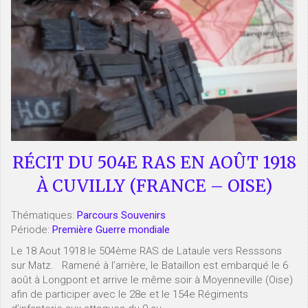
RÉCIT DU 504E RAS EN AOÛT 1918
À CUVILLY (FRANCE – OISE)
Thématiques:
Parcours Souvenirs
Période:
Première Guerre mondiale
Le 18 Aout 1918 le 504ème RAS de Lataule vers Resssons
sur Matz. Ramené à l’arrière, le Bataillon est embarqué le 6
août à Longpont et arrive le même soir à Moyenneville (Oise)
afin de participer avec le 28e et le 154e Régiments