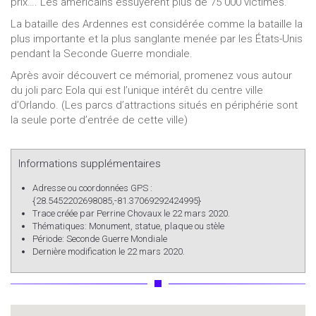
prix…. Les américains essuyèrent plus de 75 000 victimes.
La bataille des Ardennes est considérée comme la bataille la
plus importante et la plus sanglante menée par les États-Unis
pendant la Seconde Guerre mondiale.
Après avoir découvert ce mémorial, promenez vous autour
du joli parc Eola qui est l’unique intérêt du centre ville
d’Orlando. (Les parcs d’attractions situés en périphérie sont
la seule porte d’entrée de cette ville)
Informations supplémentaires
Adresse ou coordonnées GPS :
{28.5452202698085,-81.37069292424995}
Trace créée par
Perrine Chovaux
le 22 mars 2020.
Thématiques:
Monument, statue, plaque ou stèle
Période:
Seconde Guerre Mondiale
Dernière modification le 22 mars 2020.