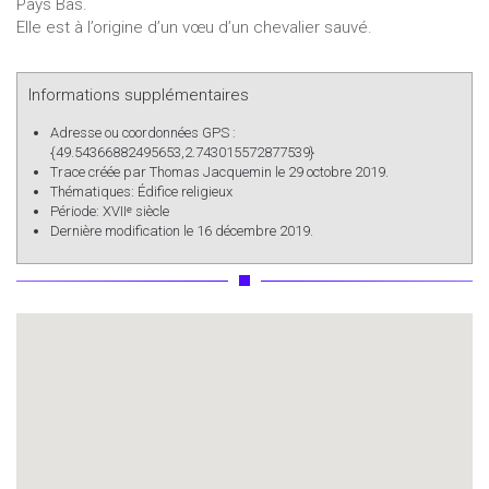
Pays Bas.
Elle est à l’origine d’un vœu d’un chevalier sauvé.
Informations supplémentaires
Adresse ou coordonnées GPS :
{49.54366882495653,2.743015572877539}
Trace créée par
Thomas Jacquemin
le 29 octobre 2019.
Thématiques:
Édifice religieux
Période:
XVIIᵉ siècle
Dernière modification le 16 décembre 2019.