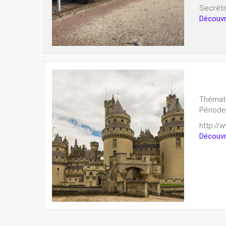
Secréta
Découvri
Thémat
Période
http://
Découvri