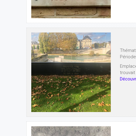
Thémat
Période
Emplace
trouvai
Découvri