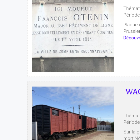
Thémat
Période
Plaque 
Prussien
Découvri
WAG
Thémat
Période
Sur la 
mort NA