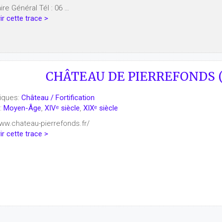
ire Général Tél : 06 …
r cette trace >
CHÂTEAU DE PIERREFONDS (
iques:
Château / Fortification
:
Moyen-Âge
,
XIVᵉ siècle
,
XIXᵉ siècle
www.chateau-pierrefonds.fr/
r cette trace >