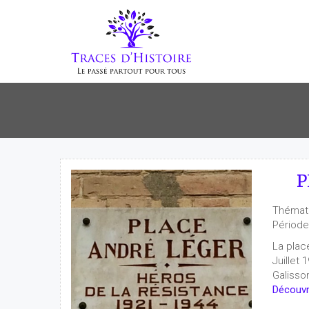
P
Thémat
Période
La plac
Juillet
Galisso
Découvri