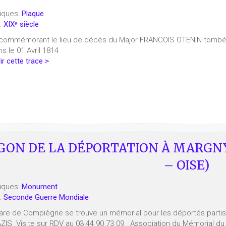
iques:
Plaque
:
XIXᵉ siècle
commémorant le lieu de décès du Major FRANCOIS OTENIN tombé 
s le 01 Avril 1814
r cette trace >
ON DE LA DÉPORTATION À MARGNY
– OISE)
iques:
Monument
:
Seconde Guerre Mondiale
gare de Compiègne se trouve un mémorial pour les déportés parti
ZIS. Visite sur RDV au 03 44 90 73 09 Association du Mémorial 